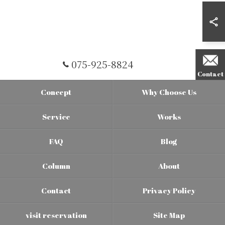
075-925-8824
Contact
Concept
Why Choose Us
Service
Works
FAQ
Blog
Column
About
Contact
Privacy Policy
visit reservation
Site Map