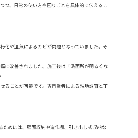
けつつ、日常の使い方や困りごとを具体的に伝えるこ
老朽化や湿気によるカビが問題となっていました。そ
大幅に改善されました。施工後は「洗面所が明るくな
。
させることが可能です。専門業者による現地調査と丁
るためには、壁面収納や造作棚、引き出し式収納な