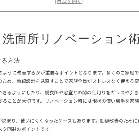
快適な洗面所へ導くリノベーション実例
リノベーションで叶える収納力ある洗面所
リノベーション事例で学ぶ洗面所の新発想
る洗面所リノベーション
リノベーション事例に見る洗面所の最新トレンド
洗面所リノベーションで得られる実用的アイデア
事例から学ぶ洗面所リノベーションの工夫
する方法
洗面所の使い勝手を高めるリノベーション術
リノベーション事例で分かる空間活用法
のように改善するかが重要なポイントとなります。多くのご家庭
のため、動線設計を見直すことで家族全員がストレスなく使える空
古い洗面所が生まれ変わる空間改革の秘訣
老朽化した洗面所をリノベーションで蘇らせる
できるようにしたり、脱衣所や浴室との間の仕切りをガラスや引き
することが大切です。リノベーション時には現状の使い勝手を家
洗面所リノベーションによる空間改革の実例
古い洗面所に合うリノベーション設計のコツ
洗面所リノベーションで叶う快適な暮らし
が狭まり、使いにくくなったケースもあります。動線改善のために
スク回避のポイントです。
リノベーションで古い洗面所の不満を解消