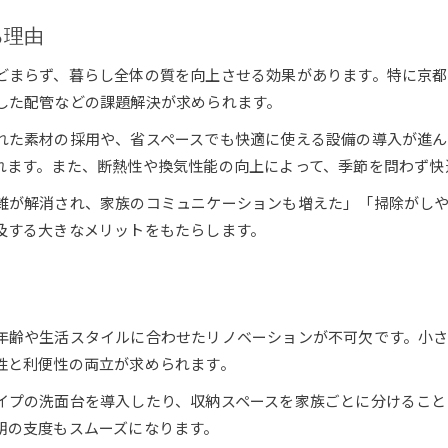
機能性重視なら洗面所の工夫が決め手
る理由
リノベーションで機能性を高める洗面所づくり
使いやすさを追求したリノベーション設計
どまらず、暮らし全体の質を向上させる効果があります。特に京
洗面所の収納力をリノベーションで強化する
した配管などの課題解決が求められます。
リノベーションで水回りの機能性を向上
れた素材の採用や、省スペースでも快適に使える設備の導入が進ん
毎日快適な洗面所へリノベーション活用例
れます。また、断熱性や換気性能の向上によって、季節を問わず快
快適空間へ導くリノベーションのヒント
雑が解消され、家族のコミュニケーションも増えた」「掃除がし
洗面所を快適にするリノベーションの秘訣
及する大きなメリットをもたらします。
リノベーションで洗面所の明るさを確保する
洗面所リノベーションの快適ポイント解説
ト
家族が使いやすいリノベーション設計術
年齢や生活スタイルに合わせたリノベーションが不可欠です。小
リノベーションで叶える清潔な洗面所空間
性と利便性の両立が求められます。
暮らしを豊かにする洗面所改修のアイデア集
イプの洗面台を導入したり、収納スペースを家族ごとに分けること
リノベーションで叶う洗面所の新しい使い方
朝の支度もスムーズになります。
洗面所リノベーションアイデアを徹底紹介