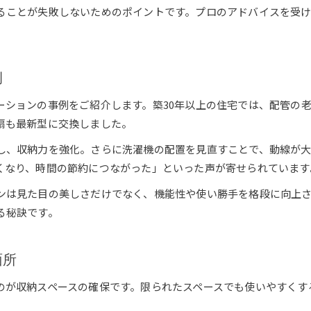
ることが失敗しないためのポイントです。プロのアドバイスを受
暮らしに寄り添う洗面所リノベーション事例
リノベーションで洗面所の雰囲気を一新
省スペースで実現する洗面所リノベーション
例
ーションの事例をご紹介します。築30年以上の住宅では、配管の
扇も最新型に交換しました。
し、収納力を強化。さらに洗濯機の配置を見直すことで、動線が
くなり、時間の節約につながった」といった声が寄せられています
お問い合わせはこちら
お問い合わせはこちら
ンは見た目の美しさだけでなく、機能性や使い勝手を格段に向上
る秘訣です。
面所
のが収納スペースの確保です。限られたスペースでも使いやすくす