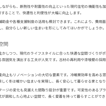
しながらも、断熱性や耐震性の向上といった現代住宅の機能性も
新することで、快適性と利便性が大幅に向上します。
補助金や各種支援制度の活用も検討できます。これにより、費用面
し、自分らしい新しい住まいを形にしてみてはいかがでしょうか
空間
生かしつつ、現代のライフスタイルに合った快適な空間づくりがポ
る雰囲気を演出する工夫が人気です。古材の再利用や漆喰壁の採用
能向上もリノベーションの大切な要素です。冷暖房効率を高める
涼しく冬は暖かい住まいを実現し、長く安心して暮らせる家となり
テージの変化も見据えた間取り設計が重要です。可変性のあるプラ
代が調和した心地よい空間で、長く愛着を持って暮らすことができ