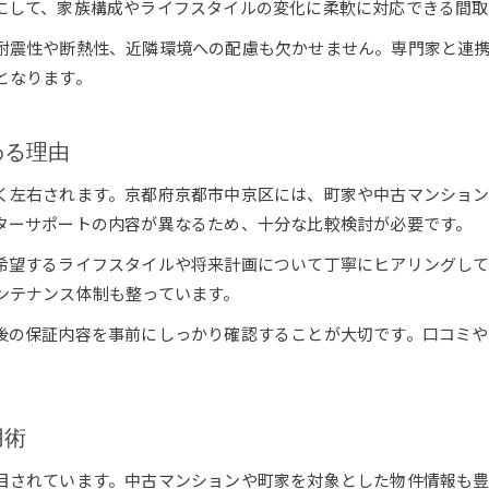
にして、家族構成やライフスタイルの変化に柔軟に対応できる間取
リノベーション物件で叶える理想の暮らし
耐震性や断熱性、近隣環境への配慮も欠かせません。専門家と連
住環境と利便性で選ぶ中京区の住まい
となります。
口コミでわかる中京区リノベーション体験談
わる理由
く左右されます。京都府京都市中京区には、町家や中古マンショ
ターサポートの内容が異なるため、十分な比較検討が必要です。
希望するライフスタイルや将来計画について丁寧にヒアリングし
ンテナンス体制も整っています。
お問い合わせはこちら
お問い合わせはこちら
後の保証内容を事前にしっかり確認することが大切です。口コミ
用術
目されています。中古マンションや町家を対象とした物件情報も豊