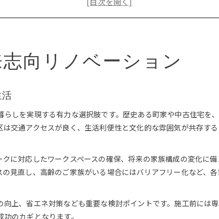
リノベーション会社選びで暮らしが変わる理由
京都のリノベーション物件と補助金活用術
歴史と現代を結ぶ新しい住まい作り
来志向リノベーション
町家リノベーションが生む新しい暮らし方
歴史×リノベーションで叶える心地よい空間
伝統と現代を調和させる設計の工夫
生活
賃貸でも楽しめるリノベーションの方法
町家リノベーション物件の魅力と選び方
暮らしを実現する有力な選択肢です。歴史ある町家や中古住宅を
区は交通アクセスが良く、生活利便性と文化的な雰囲気が共存する
京都で快適暮らしを実現する方法
リノベーションで叶う快適な京都生活の秘訣
ークに対応したワークスペースの確保、将来の家族構成の変化に備
リノベーション物件選びと生活動線の最適化
スの見直し、高齢のご家族がいる場合にはバリアフリー化など、各
中古マンションのリノベーション活用術
京都の補助金を活かしたリノベーション計画
の向上、省エネ対策なども重要な検討ポイントです。施工前には
会社選びで変わる京都リノベーションの満足度
成功のカギとなります。