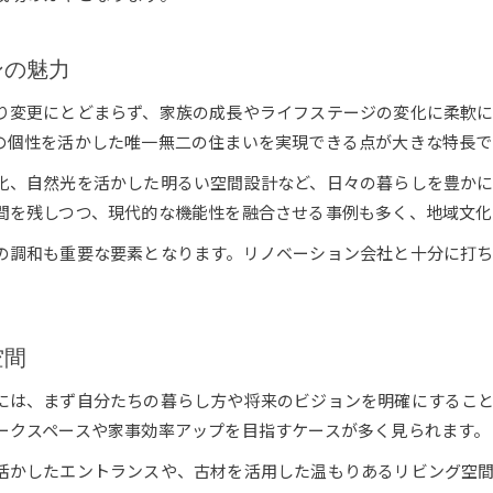
リノベーションが拓く理想の子育て環境
子育て世代に選ばれるリノベーションの魅力
ンの魅力
学区や医療も考慮した住まいづくりの工夫
リノベーションで叶える安全で快適な空間
り変更にとどまらず、家族の成長やライフステージの変化に柔軟
中京区で育む理想の子育てリノベーション
の個性を活かした唯一無二の住まいを実現できる点が大きな特長で
教育環境を重視したリノベーション事例
化、自然光を活かした明るい空間設計など、日々の暮らしを豊かに
伝統薫る町家の再生で広がる暮らし
間を残しつつ、現代的な機能性を融合させる事例も多く、地域文化
リノベーションで町家に新たな命を吹き込む
の調和も重要な要素となります。リノベーション会社と十分に打
町家リノベーションで広がる暮らしの可能性
伝統建築の魅力を活かしたリノベーション術
町家再生で叶う快適な現代の暮らし方
空間
町家リノベーション物件の選び方と注意点
には、まず自分たちの暮らし方や将来のビジョンを明確にするこ
中京区の住みやすさ再発見ガイド
ークスペースや家事効率アップを目指すケースが多く見られます。
リノベーションで実感する中京区の住みやすさ
活かしたエントランスや、古材を活用した温もりあるリビング空
交通・教育・医療が揃う中京区の魅力