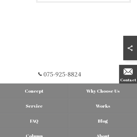
075-925-8824
Contact
Concept
Why Choose Us
Service
Works
FAQ
Blog
Column
About